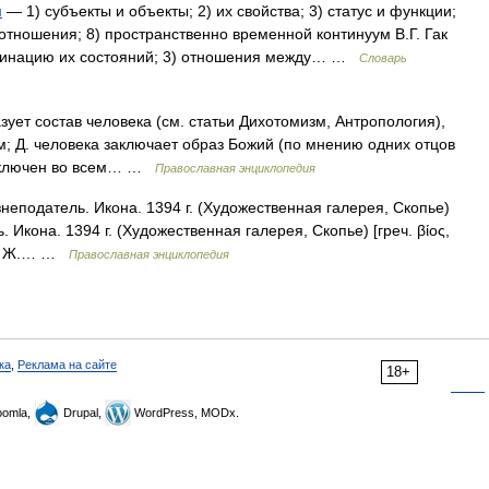
и
— 1) субъекты и объекты; 2) их свойства; 3) статус и функции;
) отношения; 8) пространственно временной континуум В.Г. Гак
ординацию их состояний; 3) отношения между… …
Словарь
зует состав человека (см. статьи Дихотомизм, Антропология),
; Д. человека заключает образ Божий (по мнению одних отцов
заключен во всем… …
Православная энциклопедия
еподатель. Икона. 1394 г. (Художественная галерея, Скопье)
Икона. 1394 г. (Художественная галерея, Скопье) [греч. βίος,
ии о Ж.… …
Православная энциклопедия
ка
,
Реклама на сайте
18+
omla,
Drupal,
WordPress, MODx.