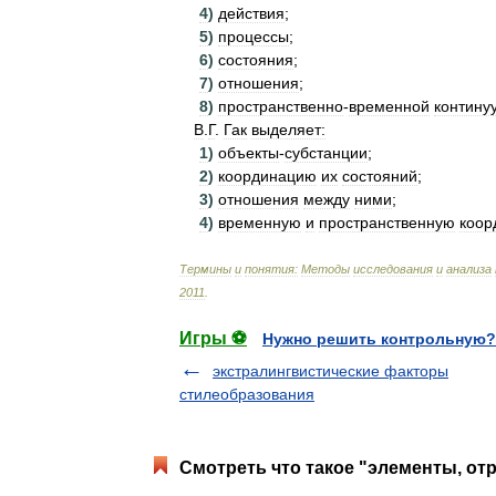
4
)
действия
;
5
)
процессы
;
6
)
состояния
;
7
)
отношения
;
8
)
пространственно
-
временной
контину
В
.
Г
.
Гак
выделяет:
1
)
объекты
-
субстанции
;
2
)
координацию
их
состояний
;
3
)
отношения
между
ними
;
4
)
временную
и
пространственную
коор
Термины
и
понятия:
Методы
исследования
и
анализа
2011
.
Игры ⚽
Нужно решить контрольную?
экстралингвистические факторы
стилеобразования
Смотреть что такое "элементы, от