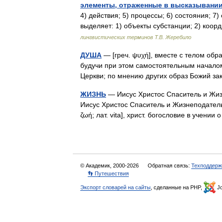
элементы, отраженные в высказывани
4) действия; 5) процессы; 6) состояния; 7
выделяет: 1) объекты субстанции; 2) ко
лингвистических терминов Т.В. Жеребило
ДУША
— [греч. ψυχή], вместе с телом обра
будучи при этом самостоятельным началом
Церкви; по мнению других образ Божий 
ЖИЗНЬ
— Иисус Христос Спаситель и Жизн
Иисус Христос Спаситель и Жизнеподатель. 
ζωή; лат. vita], христ. богословие в учен
© Академик, 2000-2026
Обратная связь:
Техподдерж
👣 Путешествия
Экспорт словарей на сайты
, сделанные на PHP,
Jo