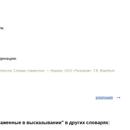
ум
.
динацию
.
текста:
Словарь
-
справочник
. —
Назрань:
ООО
«
Пилигрим
»
.
Т
.
В
.
Жеребило
.
элокуция
раженные в высказывании" в других словарях: