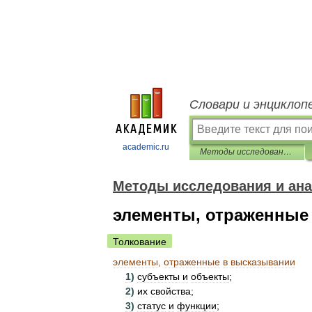
Словари и энциклоп
academic.ru
Методы исследования и анализа текста. Словарь-справочник
Методы исследования и ана
элементы, отраженные
Толкование
элементы
,
отраженные
в
высказывании
1
)
субъекты
и
объекты
;
2
)
их
свойства
;
3
)
статус
и
функции
;